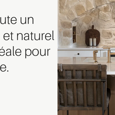
oute un
e
et naturel
déale pour
e.