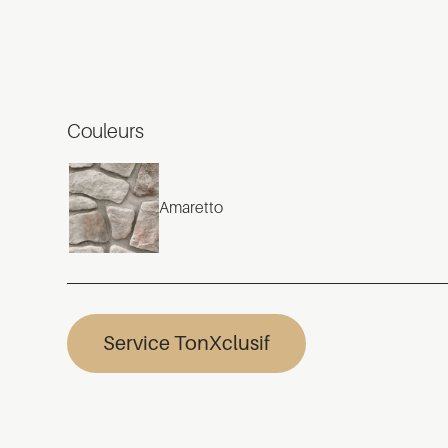
Couleurs
Amaretto
Service TonXclusif