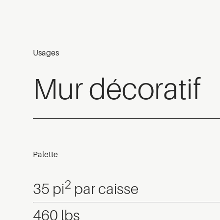
Usages
Mur décoratif
Palette
2
35 pi
par caisse
460 lbs