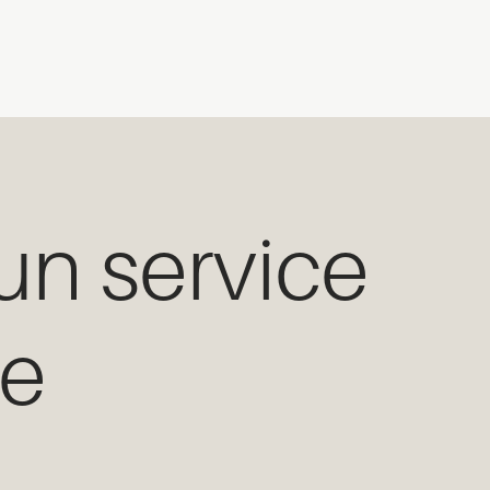
un service
ée