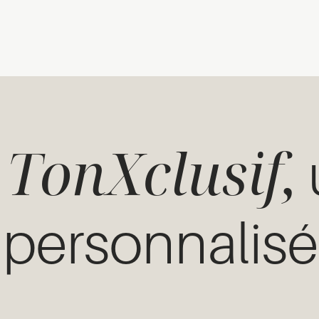
TonXclusif,
z
 personnalis