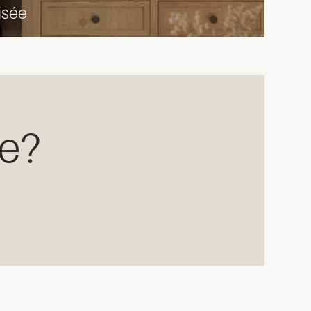
isée
e?