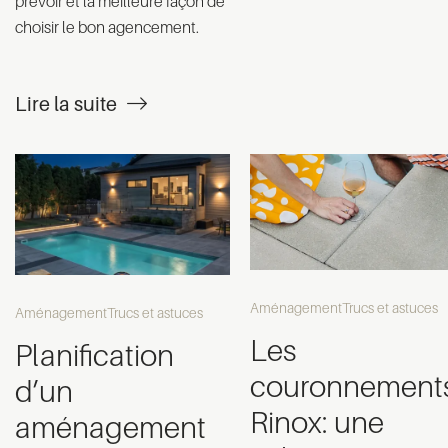
prévoir et la meilleure façon de
choisir le bon agencement.
Lire la suite
Aménagement
Trucs et astuces
Aménagement
Trucs et astuces
Les
Planification
couronnement
d’un
Rinox: une
aménagement