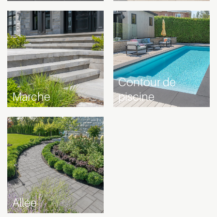
Contour de
Marche
piscine
Allée