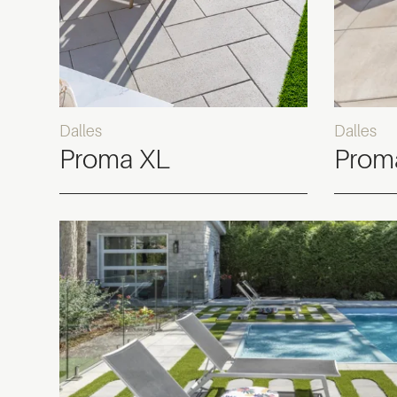
Dalles
Dalles
Proma XL
Prom