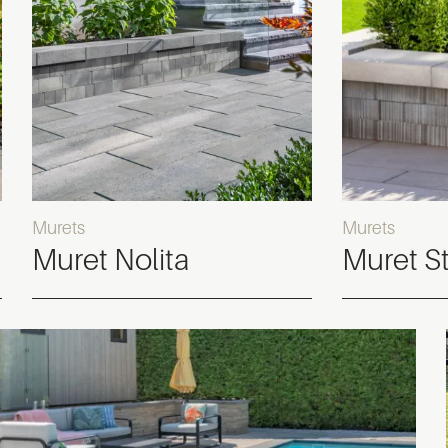
Murets
Murets
Muret Nolita
Muret St