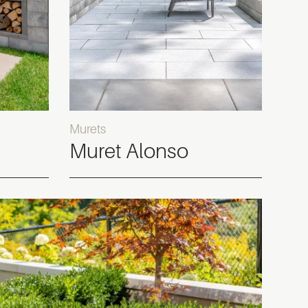
Murets
Muret Alonso