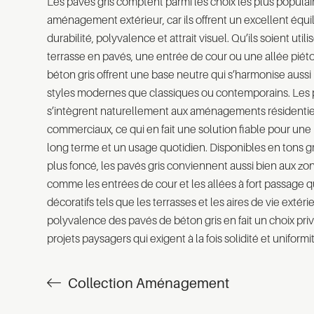
Les pavés gris comptent parmi les choix les plus populai
aménagement extérieur, car ils offrent un excellent équi
durabilité, polyvalence et attrait visuel. Qu’ils soient util
terrasse en pavés, une entrée de cour ou une allée piét
béton gris offrent une base neutre qui s’harmonise aussi
styles modernes que classiques ou contemporains. Les 
s’intègrent naturellement aux aménagements résidentie
commerciaux, ce qui en fait une solution fiable pour un
long terme et un usage quotidien. Disponibles en tons gris
plus foncé, les pavés gris conviennent aussi bien aux zo
comme les entrées de cour et les allées à fort passage 
décoratifs tels que les terrasses et les aires de vie extéri
polyvalence des pavés de béton gris en fait un choix priv
projets paysagers qui exigent à la fois solidité et uniformi
Collection Aménagement