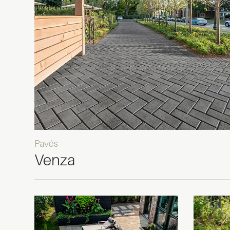
Pavés
Venza