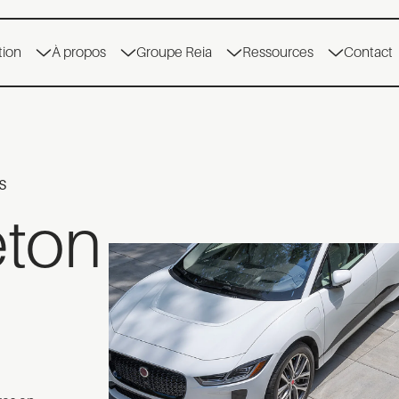
tion
À propos
Groupe Reia
Ressources
Contact
S
eton