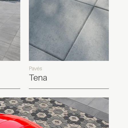
Pavés
Tena