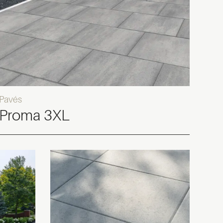
Pavés
Proma 3XL