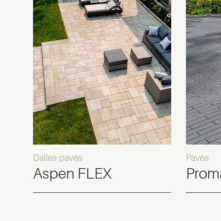
Dalles-pavés
Pavés
Aspen FLEX
Proma