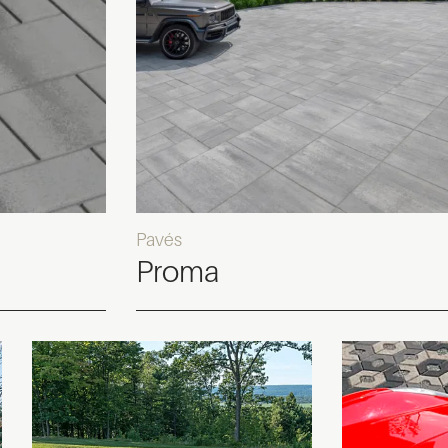
Pavés
Proma