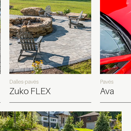
Dalles-pavés
Pavés
Zuko FLEX
Ava