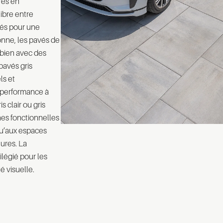
res en
libre entre
isés pour une
onne, les pavés de
 bien avec des
pavés gris
ls et
e performance à
 clair ou gris
nes fonctionnelles
qu’aux espaces
eures. La
ilégié pour les
té visuelle.