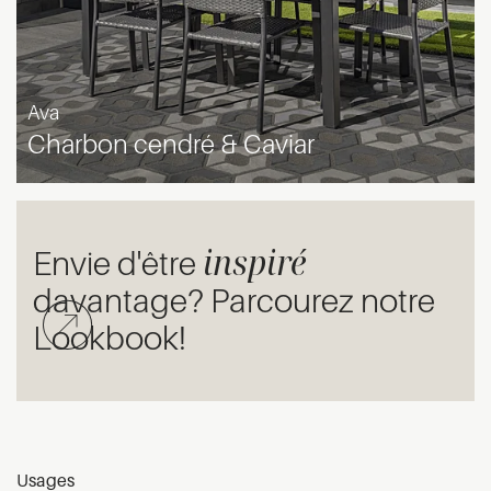
Ava
Charbon cendré & Caviar
inspiré
Envie d'être
davantage? Parcourez notre
Lookbook!
Usages