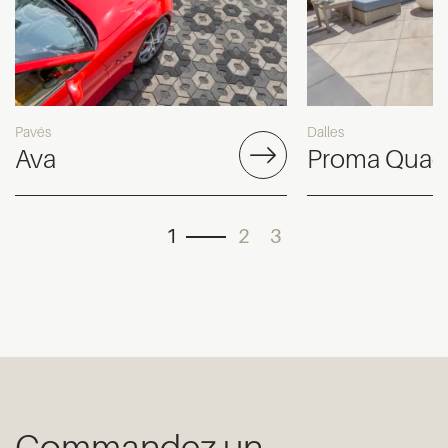
Pavés
Dalles
Ava
Proma Quad
1
2
3
Commandez un