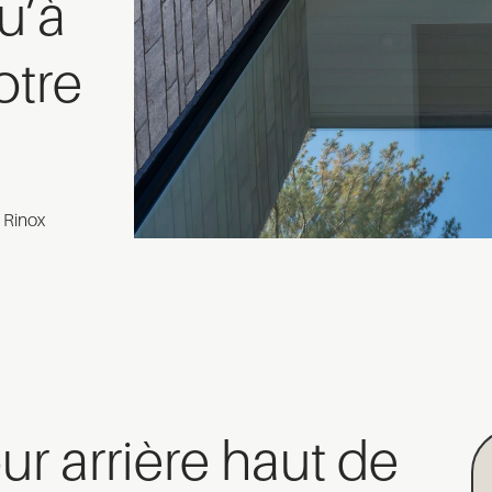
u’à
otre
 Rinox
r arrière haut de