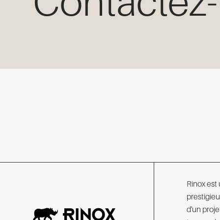
Contactez-
Rinox est
prestigie
d'un proje