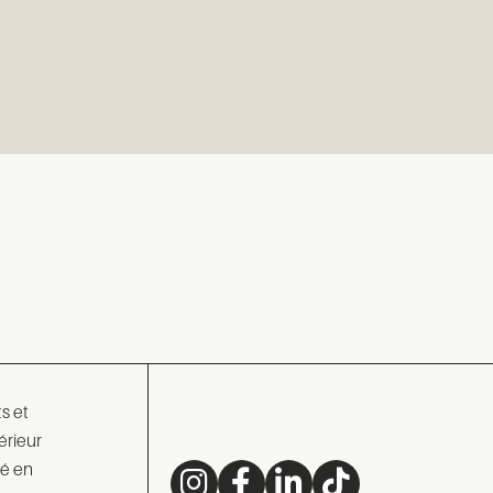
s et
érieur
té en